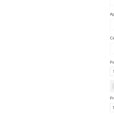
Ap
Ci
Pa
O
Pr