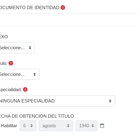
OCUMENTO DE IDENTIDAD
EXO
tulo:
pecialidad:
ECHA DE OBTENCION DEL TITULO
Día
Mes
Año
ECHA DE OBTENCION DEL TITULO
Habilitar