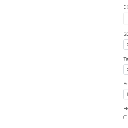
D
S
Tí
Es
F
F