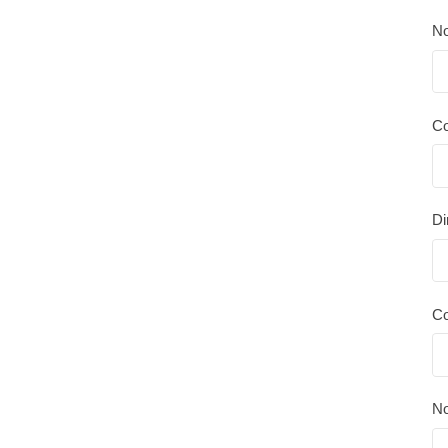
No
Co
Di
Co
N