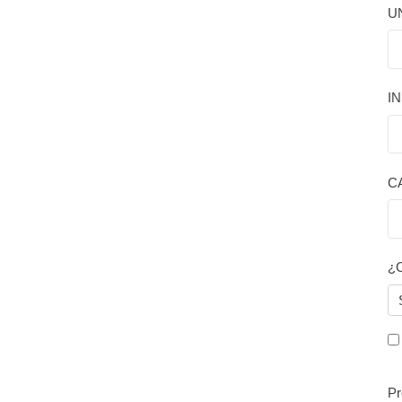
U
I
C
¿C
Pr