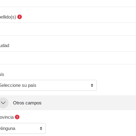
ellido(s)
udad
ís
tros campos
Otros campos
Otros campos
ovincia