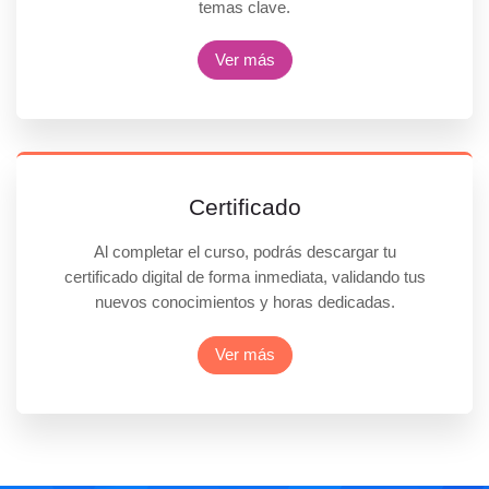
I
temas clave.
I
C
Ver más
u
r
s
o
L
a
Certificado
t
i
Al completar el curso, podrás descargar tu
n
certificado digital de forma inmediata, validando tus
o
nuevos conocimientos y horas dedicadas.
a
m
Ver más
e
r
i
c
a