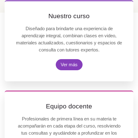
c
o
Nuestro curso
n
e
Diseñado para brindarte una experiencia de
l
aprendizaje integral, combinan clases en video,
a
materiales actualizados, cuestionarios y espacios de
p
consulta con tutores expertos.
o
y
Ver más
o
d
e
:
Equipo docente
Profesionales de primera línea en su materia te
X
acompañarán en cada etapa del curso, resolviendo
I
tus consultas y ayudándote a profundizar en los