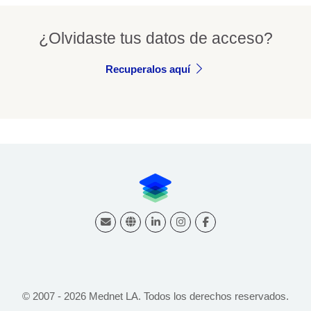
N
e
u
¿Olvidaste tus datos de acceso?
m
o
Recuperalos aquí
n
o
l
Última modificación: martes, 5 de mayo de 2026, 14:07
o
g
í
a
P
e
d
i
á
t
r
© 2007 -
2026
Mednet LA. Todos los derechos reservados.
i