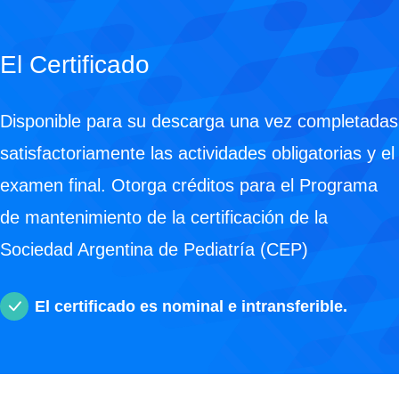
n
o
d
El Certificado
e
A
c
Disponible para su descarga una vez completadas
t
satisfactoriamente las actividades obligatorias y el
u
a
examen final. Otorga créditos para el Programa
l
i
de mantenimiento de la certificación de la
z
Sociedad Argentina de Pediatría (CEP)
a
c
i
El certificado es nominal e intransferible.
ó
n
e
n